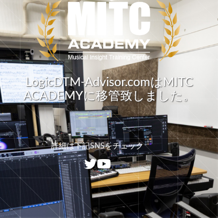
LogicDTM-Advisor.comはMITC
ACADEMYに移管致しました。
詳細は下記SNSをチェック