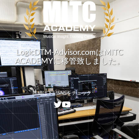
LogicDTM-Advisor.comはMITC
ACADEMYに移管致しました。
詳細は下記SNSをチェック