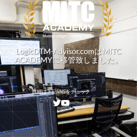
LogicDTM-Advisor.comはMITC
ACADEMYに移管致しました。
詳細は下記SNSをチェック