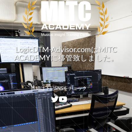
LogicDTM-Advisor.comはMITC
ACADEMYに移管致しました。
詳細は下記SNSをチェック