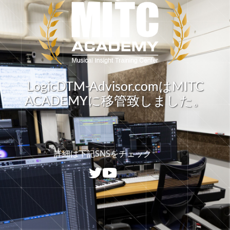
LogicDTM-Advisor.comはMITC
ACADEMYに移管致しました。
詳細は下記SNSをチェック